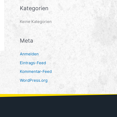
a
Kategorien
c
h
Keine Kategorien
:
Meta
Anmelden
Eintrags-Feed
Kommentar-Feed
WordPress.org