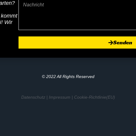
tarten?
Nachricht
r kommt
i! Wir
Senden
© 2022 All Rights Reserved
Datenschutz
|
Impressum
|
Cookie-Richtlinie(EU)