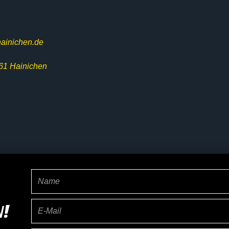
ainichen.de
61 Hainichen
Name
E-
!
Mail