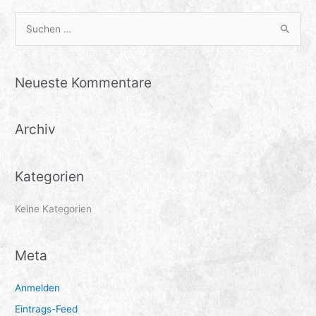
S
u
c
Neueste Kommentare
h
e
Archiv
n
n
a
Kategorien
c
h
Keine Kategorien
:
Meta
Anmelden
Eintrags-Feed