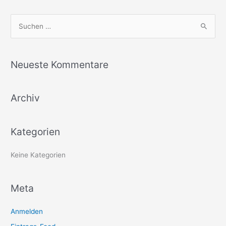
S
u
c
Neueste Kommentare
h
e
Archiv
n
n
a
Kategorien
c
h
Keine Kategorien
:
Meta
Anmelden