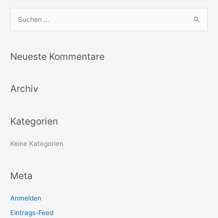
S
u
c
Neueste Kommentare
h
e
Archiv
n
n
a
Kategorien
c
h
Keine Kategorien
:
Meta
Anmelden
Eintrags-Feed