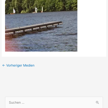
←
Vorheriger Medien
S