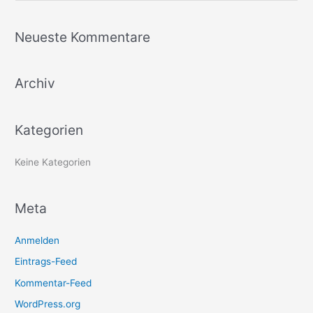
u
c
Neueste Kommentare
h
e
Archiv
n
n
a
Kategorien
c
h
Keine Kategorien
:
Meta
Anmelden
Eintrags-Feed
Kommentar-Feed
WordPress.org